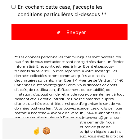
En cochant cette case, j'accepte les
conditions particulières ci-dessous **
Envoyer
** Les données personnelles communiquées sont nécessaires
aux fins de vous contacter et sont enregistrées dans un fichier
informatisé. Elles sont destinées à Inter Event et ses sous-
traitants dans le seul but de répondre à votre message. Les
données collectées seront communiquées aux seuls
destinataires suivants: Inter Event 4 Avenue de Verdun, 13440
Cabannes e.interevent@gmail.com. Vous disposez de droits
d’accès, de rectification, d’effacement, de portabilité, de
limitation, d’opposition, de retrait de votre consentement à tout
moment et du droit d’introduire une réclamation auprès
d’une autorité de contrôle, ainsi que d’organiser le sort de vos
données post-mortem. Vous pouvez exercer ces droits par voie
postale à l'adresse 4 Avenue de Verdun, 13440 Cabannes ou
par courrier électronique à l'adresse e.interevent@gmail.com.
Un justificatif d'identité pourra vous être demandé. Nous
conservons vos données pendant la période de prise de
contact puis pendant la durée de prescription légale aux fins
probatoires et de gestion des contentieux. Vous avez le droit de