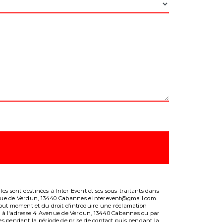
es sont destinées à Inter Event et ses sous-traitants dans
venue de Verdun, 13440 Cabannes e.interevent@gmail.com.
 à tout moment et du droit d’introduire une réclamation
ale à l'adresse 4 Avenue de Verdun, 13440 Cabannes ou par
es pendant la période de prise de contact puis pendant la