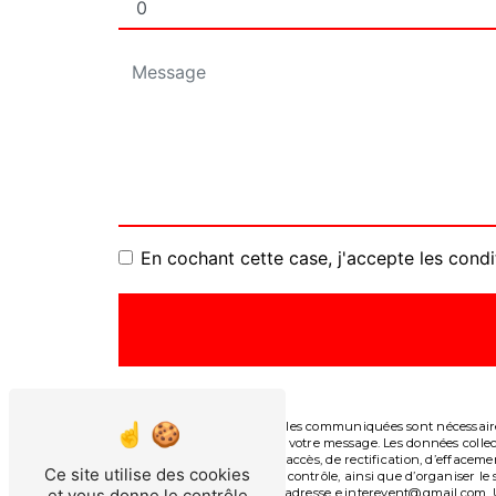
En cochant cette case, j'accepte les condi
** Les données personnelles communiquées sont nécessaires 
le seul but de répondre à votre message. Les données col
Vous disposez de droits d’accès, de rectification, d’effacem
Ce site utilise des cookies
auprès d’une autorité de contrôle, ainsi que d’organiser l
et vous donne le contrôle
courrier électronique à l'adresse e.interevent@gmail.com. 