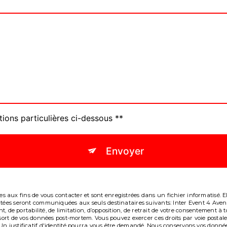
tions particulières ci-dessous **
Envoyer
aux fins de vous contacter et sont enregistrées dans un fichier informatisé. Ell
lectées seront communiquées aux seuls destinataires suivants: Inter Event 4 A
ent, de portabilité, de limitation, d’opposition, de retrait de votre consentement
e sort de vos données post-mortem. Vous pouvez exercer ces droits par voie post
Un justificatif d'identité pourra vous être demandé. Nous conservons vos donné