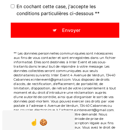
En cochant cette case, j'accepte les
conditions particulières ci-dessous **
Envoyer
** Les données personnelles communiquées sont nécessaires
aux fins de vous contacter et sont enregistrées dans un fichier
informatisé. Elles sont destinées à Inter Event et ses sous-
traitants dans le seul but de répondre à votre message. Les
données collectées seront communiquées aux seuls
destinataires suivants: Inter Event 4 Avenue de Verdun, 13440
Cabannes e.interevent@gmail.com. Vous disposez de droits
d’accès, de rectification, d’effacement, de portabilité, de
limitation, d’opposition, de retrait de votre consentement à tout
moment et du droit d’introduire une réclamation auprès
d’une autorité de contrôle, ainsi que d’organiser le sort de vos
données post-mortem. Vous pouvez exercer ces droits par voie
postale à l'adresse 4 Avenue de Verdun, 13440 Cabannes ou
par courrier électronique à l'adresse e.interevent@gmail.com.
Un justificatif d'identité pourra vous être demandé. Nous
conservons vos données pendant la période de prise de
contact puis pendant la durée de prescription légale aux fins
probatoires et de gestion des contentieux. Vous avez le droit de