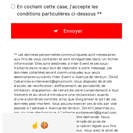
En cochant cette case, j'accepte les
conditions particulières ci-dessous **
Envoyer
** Les données personnelles communiquées sont nécessaires
aux fins de vous contacter et sont enregistrées dans un fichier
informatisé. Elles sont destinées à Inter Event et ses sous-
traitants dans le seul but de répondre à votre message. Les
données collectées seront communiquées aux seuls
destinataires suivants: Inter Event 4 Avenue de Verdun, 13440
Cabannes e.interevent@gmail.com. Vous disposez de droits
d’accès, de rectification, d’effacement, de portabilité, de
limitation, d’opposition, de retrait de votre consentement à tout
moment et du droit d’introduire une réclamation auprès
d’une autorité de contrôle, ainsi que d’organiser le sort de vos
données post-mortem. Vous pouvez exercer ces droits par voie
postale à l'adresse 4 Avenue de Verdun, 13440 Cabannes ou
par courrier électronique à l'adresse e.interevent@gmail.com.
Un justificatif d'identité pourra vous être demandé. Nous
conservons vos données pendant la période de prise de
contact puis pendant la durée de prescription légale aux fins
probatoires et de gestion des contentieux. Vous avez le droit de