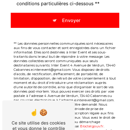
conditions particulières ci-dessous **
Envoyer
** Les données personnelles communiquées sont nécessaires
aux fins de vous contacter et sont enregistrées dans un fichier
informatisé. Elles sont destinées à Inter Event et ses sous-
traitants dans le seul but de répondre à votre message. Les
données collectées seront communiquées aux seuls
destinataires suivants: Inter Event 4 Avenue de Verdun, 13440
Cabannes e.interevent@gmail.com. Vous disposez de droits
d’accès, de rectification, d’effacement, de portabilité, de
limitation, d’opposition, de retrait de votre consentement à tout
moment et du droit d’introduire une réclamation auprès
d’une autorité de contrôle, ainsi que d’organiser le sort de vos
données post-mortem. Vous pouvez exercer ces droits par voie
postale à l'adresse 4 Avenue de Verdun, 13440 Cabannes ou
par courrier électronique à l'adresse e.interevent@gmail.com.
Un justificatif d'identité pourra vous être demandé. Nous
conservons vos données pendant la période de prise de
contact puis pendant la durée de prescription légale aux fins
probatoires et de gestion des contentieux. Vous avez le droit de
vous inscrire sur la liste d'opposition au démarchage
Ce site utilise des cookies
téléphonique, disponible à cette adresse:
Bloctel.gouv.fr
.
et vous donne le contrôle