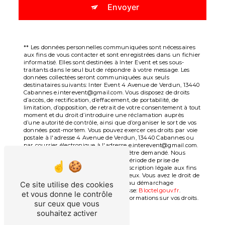
Envoyer
** Les données personnelles communiquées sont nécessaires
aux fins de vous contacter et sont enregistrées dans un fichier
informatisé. Elles sont destinées à Inter Event et ses sous-
traitants dans le seul but de répondre à votre message. Les
données collectées seront communiquées aux seuls
destinataires suivants: Inter Event 4 Avenue de Verdun, 13440
Cabannes e.interevent@gmail.com. Vous disposez de droits
d’accès, de rectification, d’effacement, de portabilité, de
limitation, d’opposition, de retrait de votre consentement à tout
moment et du droit d’introduire une réclamation auprès
d’une autorité de contrôle, ainsi que d’organiser le sort de vos
données post-mortem. Vous pouvez exercer ces droits par voie
postale à l'adresse 4 Avenue de Verdun, 13440 Cabannes ou
par courrier électronique à l'adresse e.interevent@gmail.com.
Un justificatif d'identité pourra vous être demandé. Nous
conservons vos données pendant la période de prise de
contact puis pendant la durée de prescription légale aux fins
probatoires et de gestion des contentieux. Vous avez le droit de
vous inscrire sur la liste d'opposition au démarchage
Ce site utilise des cookies
téléphonique, disponible à cette adresse:
Bloctel.gouv.fr
.
et vous donne le contrôle
Consultez le site cnil.fr pour plus d’informations sur vos droits.
sur ceux que vous
souhaitez activer