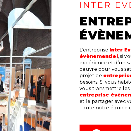
INTER EV
ENTREPRISE
ÉVÈNEM
L’entreprise
Inter E
évènementiel
, si 
expérience et d’un sa
oeuvre pour vous sat
projet de
entrepris
besoins. Si vous habi
vous transmettre les
entreprise évènem
et le partager avec v
Toute notre équipe es