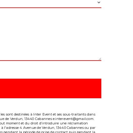
es sont destinées à Inter Event et ses sous-traitants dans
venue de Verdun, 13440 Cabannes e.interevent@gmail.com.
 à tout moment et du droit d’introduire une réclamation
ale à l'adresse 4 Avenue de Verdun, 13440 Cabannes ou par
es pendant la période de prise de contact puis pendant la