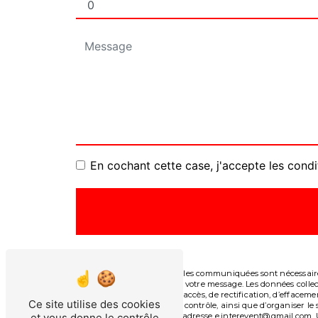
En cochant cette case, j'accepte les condi
** Les données personnelles communiquées sont nécessaires 
le seul but de répondre à votre message. Les données col
Vous disposez de droits d’accès, de rectification, d’effacem
Ce site utilise des cookies
auprès d’une autorité de contrôle, ainsi que d’organiser l
et vous donne le contrôle
courrier électronique à l'adresse e.interevent@gmail.com. 