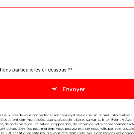
tions particulières ci-dessous **
Envoyer
aux fins de vous contacter et sont enregistrées dans un fichier informatisé. Ell
lectées seront communiquées aux seuls destinataires suivants: Inter Event 4 A
ent, de portabilité, de limitation, d’opposition, de retrait de votre consentement
e sort de vos données post-mortem. Vous pouvez exercer ces droits par voie post
Un justificatif d'identité pourra vous être demandé. Nous conservons vos donné