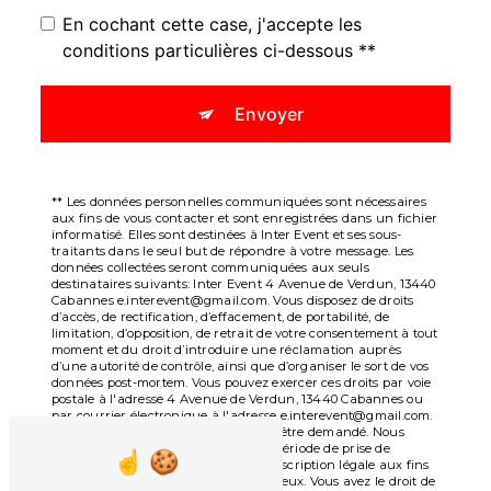
En cochant cette case, j'accepte les
conditions particulières ci-dessous **
Envoyer
** Les données personnelles communiquées sont nécessaires
aux fins de vous contacter et sont enregistrées dans un fichier
informatisé. Elles sont destinées à Inter Event et ses sous-
traitants dans le seul but de répondre à votre message. Les
données collectées seront communiquées aux seuls
destinataires suivants: Inter Event 4 Avenue de Verdun, 13440
Cabannes e.interevent@gmail.com. Vous disposez de droits
d’accès, de rectification, d’effacement, de portabilité, de
limitation, d’opposition, de retrait de votre consentement à tout
moment et du droit d’introduire une réclamation auprès
d’une autorité de contrôle, ainsi que d’organiser le sort de vos
données post-mortem. Vous pouvez exercer ces droits par voie
postale à l'adresse 4 Avenue de Verdun, 13440 Cabannes ou
par courrier électronique à l'adresse e.interevent@gmail.com.
Un justificatif d'identité pourra vous être demandé. Nous
conservons vos données pendant la période de prise de
contact puis pendant la durée de prescription légale aux fins
probatoires et de gestion des contentieux. Vous avez le droit de