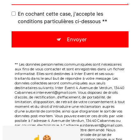
En cochant cette case, j'accepte les
conditions particulières ci-dessous **
Envoyer
** Les données personnelles communiquées sont nécessaires
aux fins de vous contacter et sont enregistrées dans un fichier
informatisé. Elles sont destinées à Inter Event et ses sous-
traitants dans le seul but de répondre à votre message. Les
données collectées seront communiquées aux seuls
destinataires suivants: Inter Event 4 Avenue de Verdun, 13440
Cabannes e.interevent@gmail.com. Vous disposez de droits
d’accès, de rectification, d’effacement, de portabilité, de
limitation, d’opposition, de retrait de votre consentement à tout
moment et du droit d’introduire une réclamation auprès
d’une autorité de contrôle, ainsi que d’organiser le sort de vos
données post-mortem. Vous pouvez exercer ces droits par voie
postale à l'adresse 4 Avenue de Verdun, 13440 Cabannes ou
par courrier électronique à l'adresse e.interevent@gmail.com.
Un justificatif d'identité pourra vous être demandé. Nous
conservons vos données pendant la période de prise de
contact puis pendant la durée de prescription légale aux fins