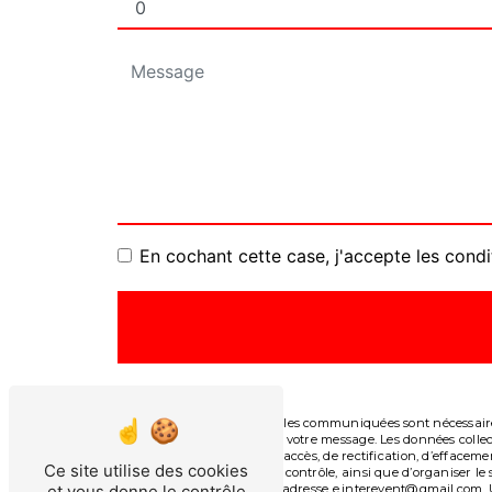
En cochant cette case, j'accepte les condi
** Les données personnelles communiquées sont nécessaires 
le seul but de répondre à votre message. Les données col
Vous disposez de droits d’accès, de rectification, d’effacem
Ce site utilise des cookies
auprès d’une autorité de contrôle, ainsi que d’organiser l
et vous donne le contrôle
courrier électronique à l'adresse e.interevent@gmail.com. 