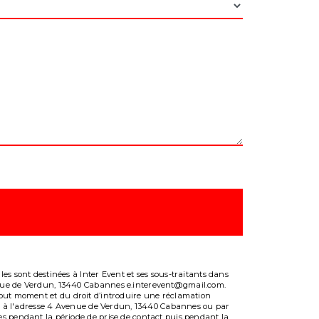
es sont destinées à Inter Event et ses sous-traitants dans
venue de Verdun, 13440 Cabannes e.interevent@gmail.com.
 à tout moment et du droit d’introduire une réclamation
ale à l'adresse 4 Avenue de Verdun, 13440 Cabannes ou par
es pendant la période de prise de contact puis pendant la