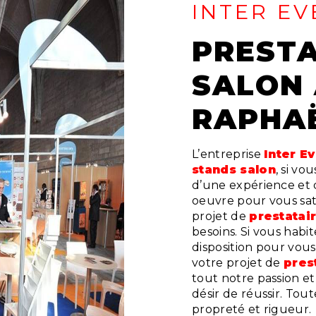
INTER EV
PRESTATAIRE STANDS
SALON 
RAPHA
L’entreprise
Inter E
stands salon
, si vo
d’une expérience et d
oeuvre pour vous sat
projet de
prestatai
besoins. Si vous habi
disposition pour vou
votre projet de
pres
tout notre passion e
désir de réussir. Tout
propreté et rigueur.