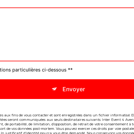
tions particulières ci-dessous **
Envoyer
aux fins de vous contacter et sont enregistrées dans un fichier informatisé. Ell
lectées seront communiquées aux seuls destinataires suivants: Inter Event 4 A
ent, de portabilité, de limitation, d’opposition, de retrait de votre consentement
e sort de vos données post-mortem. Vous pouvez exercer ces droits par voie post
Un justificatif d'identité pourra vous être demandé. Nous conservons vos donné