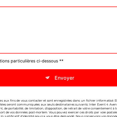
tions particulières ci-dessous **
Envoyer
aux fins de vous contacter et sont enregistrées dans un fichier informatisé. Ell
lectées seront communiquées aux seuls destinataires suivants: Inter Event 4 A
ent, de portabilité, de limitation, d’opposition, de retrait de votre consentement
e sort de vos données post-mortem. Vous pouvez exercer ces droits par voie post
Un justificatif d'identité pourra vous être demandé. Nous conservons vos donné