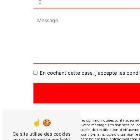
En cochant cette case, j'accepte les condi
** Les données personnelles communiquées sont nécessaires 
le seul but de répondre à votre message. Les données col
Vous disposez de droits d’accès, de rectification, d’effacem
Ce site utilise des cookies
auprès d’une autorité de contrôle, ainsi que d’organiser l
et vous donne le contrôle
courrier électronique à l'adresse e.interevent@gmail.com. 