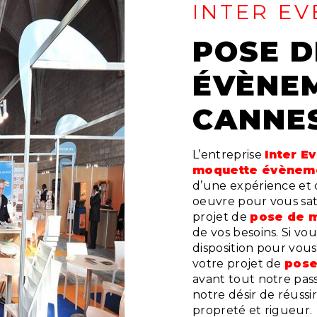
INTER EV
POSE DE MOQUETTE
ÉVÈNEM
CANNE
L’entreprise
Inter E
moquette évèneme
d’une expérience et d
oeuvre pour vous sat
projet de
pose de 
de vos besoins. Si vo
disposition pour vou
votre projet de
pose
avant tout notre pas
notre désir de réussir
propreté et rigueur.