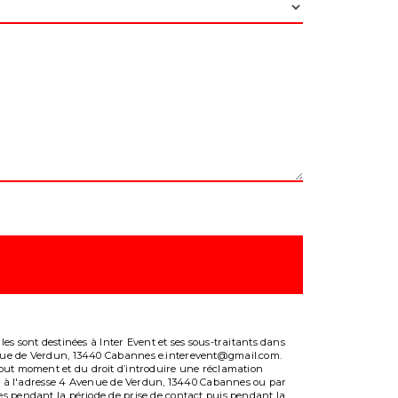
es sont destinées à Inter Event et ses sous-traitants dans
venue de Verdun, 13440 Cabannes e.interevent@gmail.com.
 à tout moment et du droit d’introduire une réclamation
ale à l'adresse 4 Avenue de Verdun, 13440 Cabannes ou par
es pendant la période de prise de contact puis pendant la