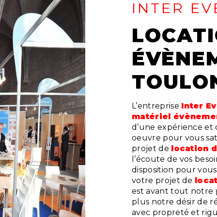
INTER EV
LOCATION DE MATÉRIEL
ÉVÈNEM
TOULO
L’entreprise
Inter E
matériel évènemen
d’une expérience et d
oeuvre pour vous sat
projet de
location 
l’écoute de vos besoi
disposition pour vou
votre projet de
loca
est avant tout notre
plus notre désir de ré
avec propreté et rig