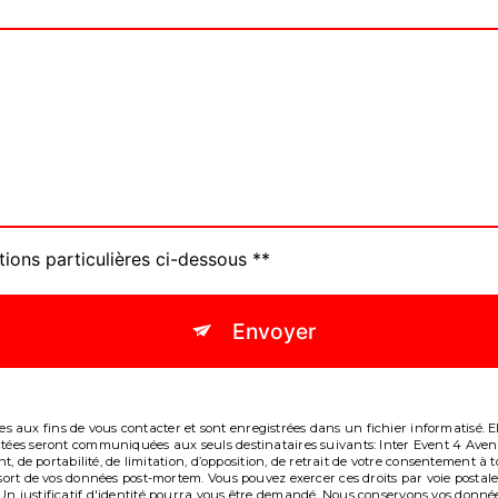
tions particulières ci-dessous **
Envoyer
aux fins de vous contacter et sont enregistrées dans un fichier informatisé. Ell
lectées seront communiquées aux seuls destinataires suivants: Inter Event 4 A
ent, de portabilité, de limitation, d’opposition, de retrait de votre consentement
e sort de vos données post-mortem. Vous pouvez exercer ces droits par voie post
Un justificatif d'identité pourra vous être demandé. Nous conservons vos donné