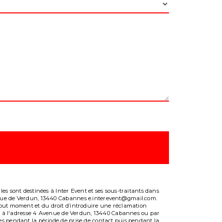
es sont destinées à Inter Event et ses sous-traitants dans
venue de Verdun, 13440 Cabannes e.interevent@gmail.com.
 à tout moment et du droit d’introduire une réclamation
ale à l'adresse 4 Avenue de Verdun, 13440 Cabannes ou par
es pendant la période de prise de contact puis pendant la