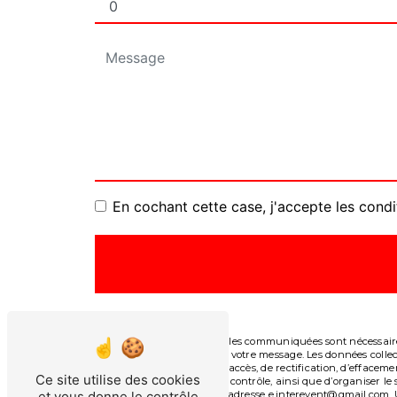
En cochant cette case, j'accepte les condi
** Les données personnelles communiquées sont nécessaires 
le seul but de répondre à votre message. Les données col
Vous disposez de droits d’accès, de rectification, d’effacem
Ce site utilise des cookies
auprès d’une autorité de contrôle, ainsi que d’organiser l
et vous donne le contrôle
courrier électronique à l'adresse e.interevent@gmail.com. 