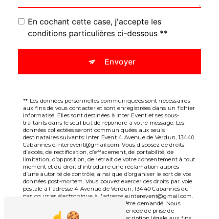
En cochant cette case, j'accepte les
conditions particulières ci-dessous **
Envoyer
** Les données personnelles communiquées sont nécessaires
aux fins de vous contacter et sont enregistrées dans un fichier
informatisé. Elles sont destinées à Inter Event et ses sous-
traitants dans le seul but de répondre à votre message. Les
données collectées seront communiquées aux seuls
destinataires suivants: Inter Event 4 Avenue de Verdun, 13440
Cabannes e.interevent@gmail.com. Vous disposez de droits
d’accès, de rectification, d’effacement, de portabilité, de
limitation, d’opposition, de retrait de votre consentement à tout
moment et du droit d’introduire une réclamation auprès
d’une autorité de contrôle, ainsi que d’organiser le sort de vos
données post-mortem. Vous pouvez exercer ces droits par voie
postale à l'adresse 4 Avenue de Verdun, 13440 Cabannes ou
par courrier électronique à l'adresse e.interevent@gmail.com.
Un justificatif d'identité pourra vous être demandé. Nous
conservons vos données pendant la période de prise de
contact puis pendant la durée de prescription légale aux fins