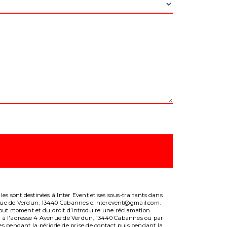
es sont destinées à Inter Event et ses sous-traitants dans
venue de Verdun, 13440 Cabannes e.interevent@gmail.com.
 à tout moment et du droit d’introduire une réclamation
ale à l'adresse 4 Avenue de Verdun, 13440 Cabannes ou par
es pendant la période de prise de contact puis pendant la