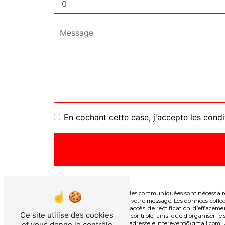
En cochant cette case, j'accepte les condi
** Les données personnelles communiquées sont nécessaires 
le seul but de répondre à votre message. Les données col
Vous disposez de droits d’accès, de rectification, d’effacem
Ce site utilise des cookies
auprès d’une autorité de contrôle, ainsi que d’organiser l
et vous donne le contrôle
courrier électronique à l'adresse e.interevent@gmail.com. 