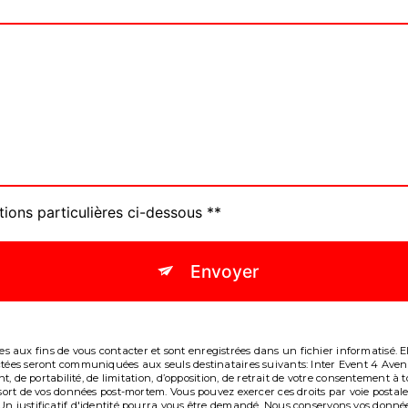
tions particulières ci-dessous **
Envoyer
aux fins de vous contacter et sont enregistrées dans un fichier informatisé. Ell
lectées seront communiquées aux seuls destinataires suivants: Inter Event 4 A
ent, de portabilité, de limitation, d’opposition, de retrait de votre consentement
e sort de vos données post-mortem. Vous pouvez exercer ces droits par voie post
Un justificatif d'identité pourra vous être demandé. Nous conservons vos donné