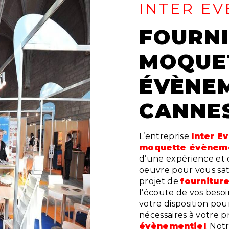
INTER EV
FOURNITURE DE
MOQUE
ÉVÈNEM
CANNE
L’entreprise
Inter E
moquette évèneme
d’une expérience et d
oeuvre pour vous sat
projet de
fournitur
l’écoute de vos besoi
votre disposition po
nécessaires à votre p
évènementiel
. Not